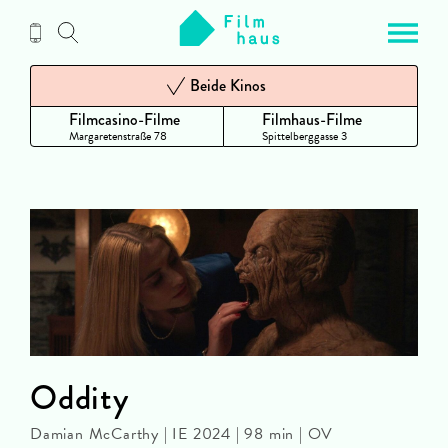
Zum
Inhalt
Beide Kinos
Filmcasino-Filme
Filmhaus-Filme
Margaretenstraße 78
Spittelberggasse 3
Oddity
Damian McCarthy | IE 2024 | 98 min | OV