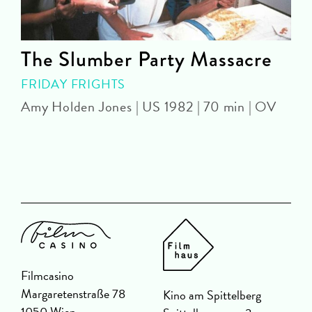
The Slumber Party Massacre
FRIDAY FRIGHTS
Amy Holden Jones | US 1982 | 70 min | OV
Z
Filmcasino
Margaretenstraße 78
Kino am Spittelberg
1050 Wien