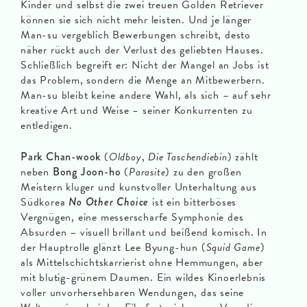
Kinder und selbst die zwei treuen Golden Retriever
können sie sich nicht mehr leisten. Und je länger
Man-su vergeblich Bewerbungen schreibt, desto
näher rückt auch der Verlust des geliebten Hauses.
Schließlich begreift er: Nicht der Mangel an Jobs ist
das Problem, sondern die Menge an Mitbewerbern.
Man-su bleibt keine andere Wahl, als sich – auf sehr
kreative Art und Weise
–
seiner Konkurrenten zu
entledigen.
Park Chan-wook
(
Oldboy
,
Die
Taschendiebin
) zählt
neben
Bong Joon-ho
(
Parasite
) zu den großen
Meistern kluger und kunstvoller Unterhaltung aus
Südkorea
No Other Choice
ist ein bitterböses
Vergnügen, eine messerscharfe Symphonie des
Absurden – visuell brillant und beißend komisch. In
der Hauptrolle glänzt Lee Byung-hun (
Squid Game
)
als Mittelschichtskarrierist ohne Hemmungen, aber
mit blutig-grünem Daumen. Ein wildes Kinoerlebnis
voller unvorhersehbaren Wendungen, das seine