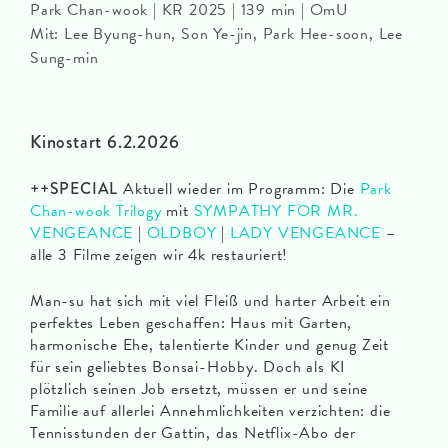
Park Chan-wook | KR 2025 | 139 min | OmU
Mit: Lee Byung-hun, Son Ye-jin, Park Hee-soon, Lee
Sung-min
Kinostart 6.2.2026
++SPECIAL
Aktuell wieder im Programm: Die
Park
Chan-wook Trilogy
mit
SYMPATHY FOR MR.
VENGEANCE
|
OLDBOY
|
LADY VENGEANCE
–
alle 3 Filme zeigen wir 4k restauriert!
Man-su hat sich mit viel Fleiß und harter Arbeit ein
perfektes Leben geschaffen: Haus mit Garten,
harmonische Ehe, talentierte Kinder und genug Zeit
für sein geliebtes Bonsai-Hobby. Doch als KI
plötzlich seinen Job ersetzt, müssen er und seine
Familie auf allerlei Annehmlichkeiten verzichten: die
Tennisstunden der Gattin, das Netflix-Abo der