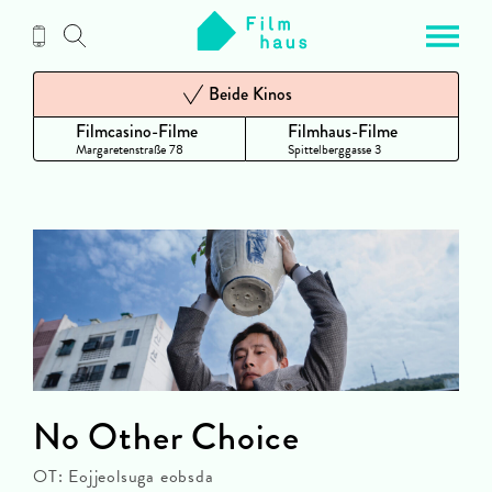
Zum
Inhalt
Beide Kinos
Filmcasino-Filme
Filmhaus-Filme
Margaretenstraße 78
Spittelberggasse 3
No Other Choice
OT: Eojjeolsuga eobsda