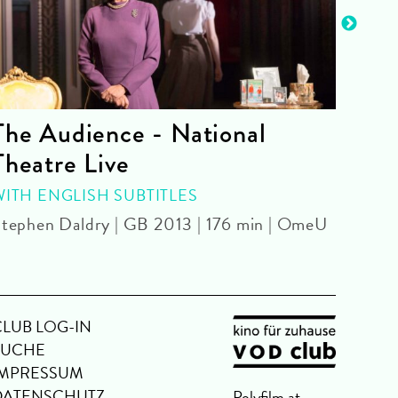
The Audience - National
La 
Theatre Live
CINE
Yoel 
WITH ENGLISH SUBTITLES
tephen Daldry | GB 2013 | 176 min | OmeU
CLUB LOG-IN
SUCHE
IMPRESSUM
DATENSCHUTZ
Polyfilm.at