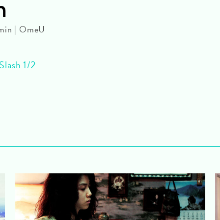
h
 min | OmeU
Slash 1/2