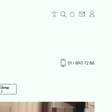
01 / 890 72 86
Filme
 3