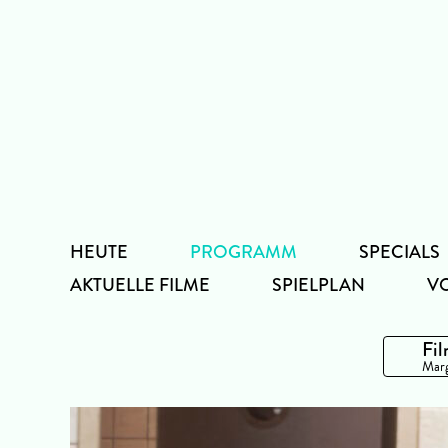
Zum
Inhalt
HEUTE
PROGRAMM
SPECIALS
AKTUELLE FILME
SPIELPLAN
V
Fil
Marg