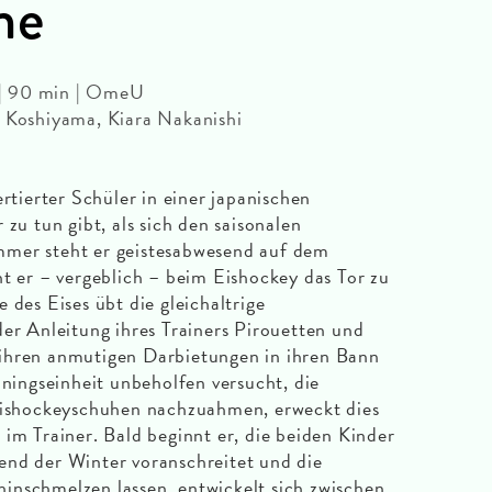
ne
| 90 min | OmeU
u Koshiyama, Kiara Nakanishi
ertierter Schüler in einer japanischen
 zu tun gibt, als sich den saisonalen
mer steht er geistesabwesend auf dem
ht er – vergeblich – beim Eishockey das Tor zu
 des Eises übt die gleichaltrige
der Anleitung ihres Trainers Pirouetten und
ihren anmutigen Darbietungen in ihren Bann
iningseinheit unbeholfen versucht, die
 Eishockeyschuhen nachzuahmen, erweckt dies
 im Trainer. Bald beginnt er, die beiden Kinder
end der Winter voranschreitet und die
inschmelzen lassen, entwickelt sich zwischen