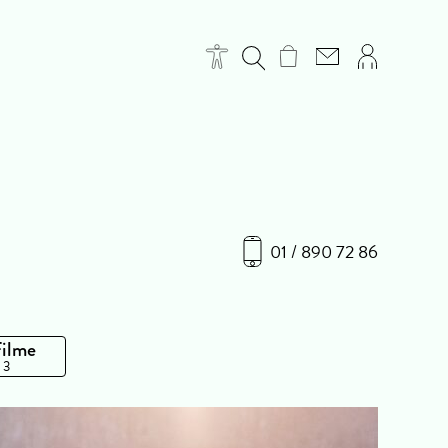
01 / 890 72 86
Filme
 3