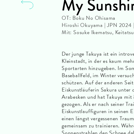
My Sunshi
OT: Boku No Ohisama
Hiroshi Okuyama | JPN 2024 
Mit: Sosuke Ikematsu, Keitats
Der junge Takuya ist ein introv
Kleinstadt, in der es kaum mehr
Sportarten hinzugeben. Im Som
Baseballfeld, im Winter versuc
schützen. Auf der anderen Seite
Eiskunstläuferin Sakura unter 
Arabesken und hat Takuya mit 
gezogen. Als er nach seiner Tra
Eiskunstlauffiguren in seinen
einen längst vergessenen Traum
gemeinsam zu trainieren. Währ
Sonnenstrahlen den Schnee dah