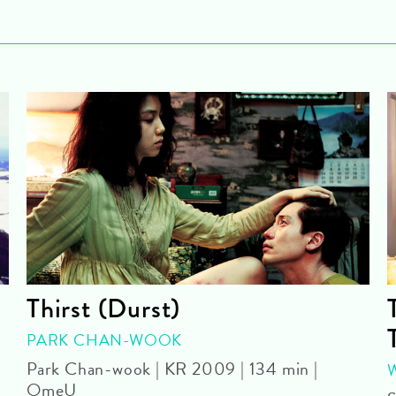
Thirst (Durst)
PARK CHAN-WOOK
Park Chan-wook | KR 2009 | 134 min |
OmeU