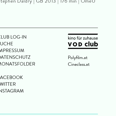
tephen Daldry | GB 2013 | 176 min | OmeU
CLUB LOG-IN
SUCHE
IMPRESSUM
DATENSCHUTZ
Polyfilm.at
MONATSFOLDER
Cineclass.at
FACEBOOK
TWITTER
INSTAGRAM