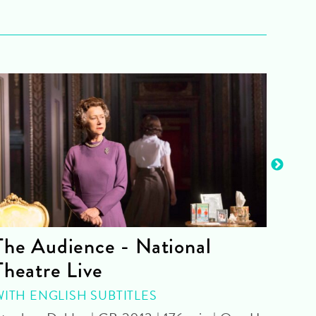
The Audience - National
La 
Theatre Live
CINE
Yoel 
WITH ENGLISH SUBTITLES