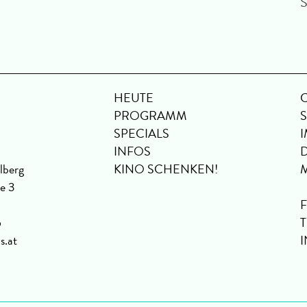
S
HEUTE
PROGRAMM
SPECIALS
INFOS
lberg
KINO SCHENKEN!
se 3
6
s.at