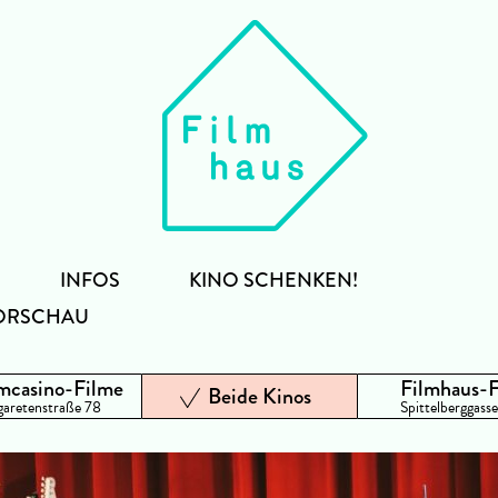
INFOS
KINO SCHENKEN!
ORSCHAU
mcasino-Filme
Filmhaus-
Beide Kinos
aretenstraße 78
Spittelberggasse