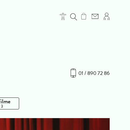
01 / 890 72 86
Filme
 3