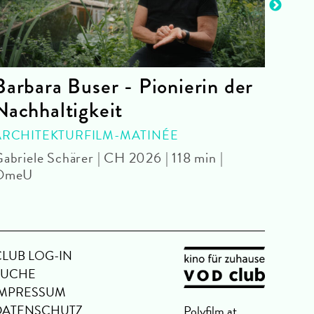
Barbara Buser - Pionierin der
Thir
Nachhaltigkeit
PAR
Park 
ARCHITEKTURFILM-MATINÉE
Ome
abriele Schärer | CH 2026 | 118 min |
OmeU
CLUB LOG-IN
SUCHE
IMPRESSUM
DATENSCHUTZ
Polyfilm.at