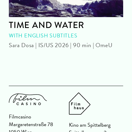
TIME AND WATER
WITH ENGLISH SUBTITLES
Sara Dosa | IS/US 2026 | 90 min | OmeU
P
|
Filmcasino
Margaretenstraße 78
Kino am Spittelberg
1050 Wien