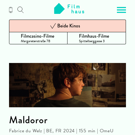
Zum
Inhalt
Beide Kinos
Filmcasino-Filme
Filmhaus-Filme
Margaretenstraße 78
Spittelberggasse 3
Maldoror
Fabrice du Welz | BE, FR 2024 | 155 min | OmeU