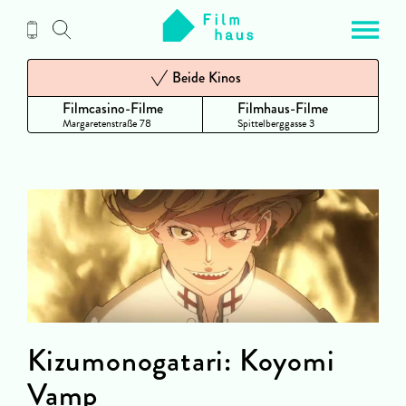
Zum
Inhalt
Beide Kinos
Filmcasino-Filme
Filmhaus-Filme
Margaretenstraße 78
Spittelberggasse 3
Kizumonogatari: Koyomi
Vamp