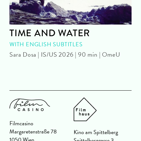
TIME AND WATER
WITH ENGLISH SUBTITLES
Sara Dosa | IS/US 2026 | 90 min | OmeU
P
Filmcasino
Margaretenstraße 78
Kino am Spittelberg
1050 Wien
Spittelberggasse 3