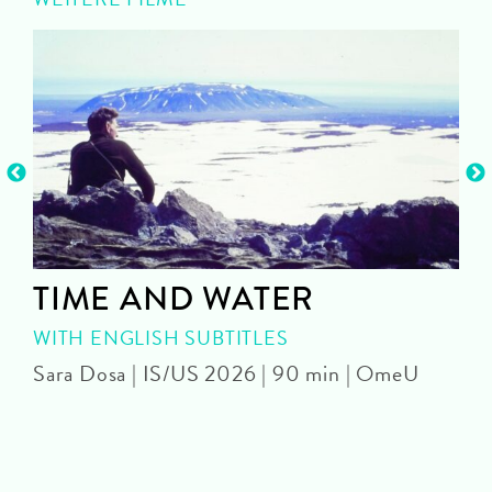
e
TIME AND WATER
WITH ENGLISH SUBTITLES
Sara Dosa | IS/US 2026 | 90 min | OmeU
P