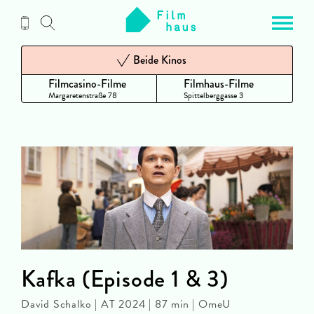
Zum
Inhalt
Beide Kinos
Filmcasino-Filme
Filmhaus-Filme
Margaretenstraße 78
Spittelberggasse 3
Kafka (Episode 1 & 3)
David Schalko | AT 2024 | 87 min | OmeU