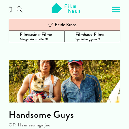
Zum
Inhalt
Beide Kinos
Filmcasino-Filme
Filmhaus-Filme
Margaretenstraße 78
Spittelberggasse 3
Handsome Guys
OT: Haenseomgaijeu