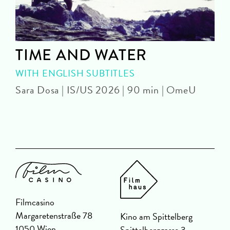
TIME AND WATER
WITH ENGLISH SUBTITLES
Sara Dosa | IS/US 2026 | 90 min | OmeU
P
Filmcasino
Margaretenstraße 78
Kino am Spittelberg
1050 Wien
Spittelberggasse 3