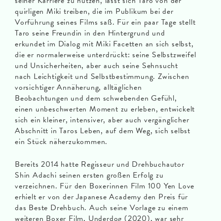
seiner Karriere zu nutzen, lässt sich Taro von der
quirligen Miki treiben, die im Publikum bei der
Vorführung seines Films saß. Für ein paar Tage stellt
Taro seine Freundin in den Hintergrund und
erkundet im Dialog mit Miki Facetten an sich selbst,
die er normalerweise unterdrückt: seine Selbstzweifel
und Unsicherheiten, aber auch seine Sehnsucht
nach Leichtigkeit und Selbstbestimmung. Zwischen
vorsichtiger Annäherung, alltäglichen
Beobachtungen und dem schwebenden Gefühl,
einen unbeschwerten Moment zu erleben, entwickelt
sich ein kleiner, intensiver, aber auch vergänglicher
Abschnitt in Taros Leben, auf dem Weg, sich selbst
ein Stück näherzukommen.
Bereits 2014 hatte Regisseur und Drehbuchautor
Shin Adachi seinen ersten großen Erfolg zu
verzeichnen. Für den Boxerinnen Film 100 Yen Love
erhielt er von der Japanese Academy den Preis für
das Beste Drehbuch. Auch seine Vorlage zu einem
weiteren Boxer Film, Underdog (2020), war sehr