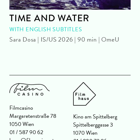
TIME AND WATER
WITH ENGLISH SUBTITLES
Sara Dosa | IS/US 2026 | 90 min | OmeU
P
Filmcasino
Margaretenstraße 78
Kino am Spittelberg
1050 Wien
Spittelberggasse 3
01 / 587 90 62
1070 Wien