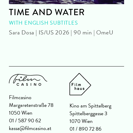
TIME AND WATER
WITH ENGLISH SUBTITLES
Sara Dosa | IS/US 2026 | 90 min | OmeU
P
Filmcasino
Margaretenstraße 78
Kino am Spittelberg
1050 Wien
Spittelberggasse 3
01 / 587 90 62
1070 Wien
kassa@filmcasino.at
01 / 890 72 86