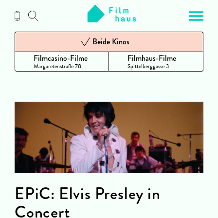
Zum
Inhalt
Beide Kinos
Filmcasino-Filme
Filmhaus-Filme
Margaretenstraße 78
Spittelberggasse 3
EPiC: Elvis Presley in
Concert