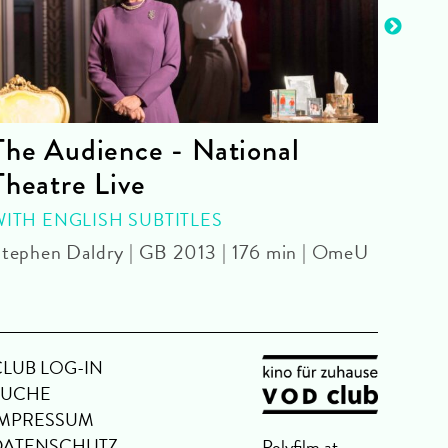
The Audience - National
La 
Theatre Live
CINE
Yoel 
WITH ENGLISH SUBTITLES
tephen Daldry | GB 2013 | 176 min | OmeU
CLUB LOG-IN
SUCHE
IMPRESSUM
DATENSCHUTZ
Polyfilm.at