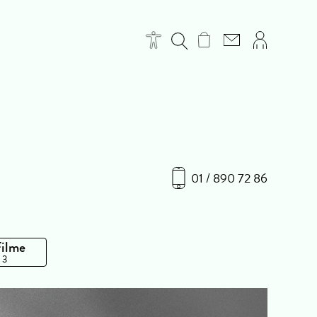
01 / 890 72 86
Filme
 3