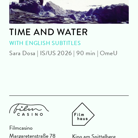
TIME AND WATER
WITH ENGLISH SUBTITLES
Sara Dosa | IS/US 2026 | 90 min | OmeU
P
Filmcasino
Margaretenstraße 78
Kino am Spittelberg