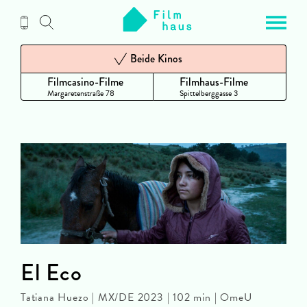
Zum
Inhalt
Beide Kinos
Filmcasino-Filme
Filmhaus-Filme
Margaretenstraße 78
Spittelberggasse 3
El Eco
Tatiana Huezo | MX/DE 2023 | 102 min | OmeU