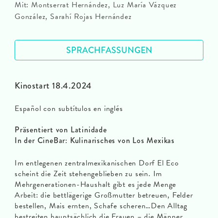
Mit: Montserrat Hernández, Luz María Vázquez
González, Sarahí Rojas Hernández
SPRACHFASSUNGEN
Kinostart 18.4.2024
Español con subtítulos en inglés
Präsentiert von Latinidade
In der CineBar: Kulinarisches von Los Mexikas
Im entlegenen zentralmexikanischen Dorf El Eco
scheint die Zeit stehengeblieben zu sein. Im
Mehrgenerationen-Haushalt gibt es jede Menge
Arbeit: die bettlägerige Großmutter betreuen, Felder
bestellen, Mais ernten, Schafe scheren…Den Alltag
bestreiten hauptsächlich die Frauen – die Männer