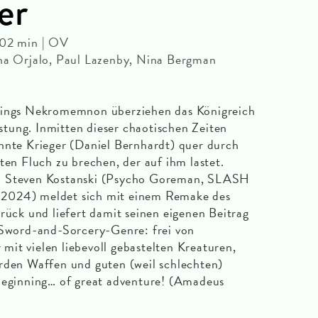
er
102 min | OV
ina Orjalo, Paul Lazenby, Nina Bergman
slings Nekromemnon überziehen das Königreich
tung. Inmitten dieser chaotischen Zeiten
nnte Krieger (Daniel Bernhardt) quer durch
ten Fluch zu brechen, der auf ihm lastet.
i Steven Kostanski (Psycho Goreman, SLASH
2024) meldet sich mit einem Remake des
rück und liefert damit seinen eigenen Beitrag
 Sword-and-Sorcery-Genre: frei von
it vielen liebevoll gebastelten Kreaturen,
rden Waffen und guten (weil schlechten)
 beginning… of great adventure! (Amadeus