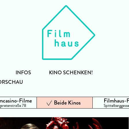
INFOS
KINO SCHENKEN!
ORSCHAU
mcasino-Filme
Filmhaus-
Beide Kinos
aretenstraße 78
Spittelberggasse