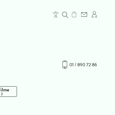
01 / 890 72 86
Filme
 3