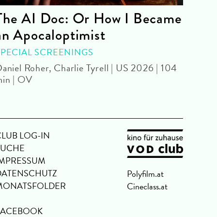
The AI Doc: Or How I Became
The
an Apocaloptimist
SPEC
Béla 
SPECIAL SCREENINGS
aniel Roher, Charlie Tyrell | US 2026 | 104
in | OV
CLUB LOG-IN
SUCHE
IMPRESSUM
DATENSCHUTZ
Polyfilm.at
MONATSFOLDER
Cineclass.at
FACEBOOK