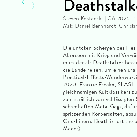
Deathstalk
Steven Kostanski | CA 2025 | 
Mit: Daniel Bernhardt, Christ
Die untoten Schergen des Fie
Abraxeon mit Krieg und Verwüs
muss der als Deathstalker beka
die Lande reisen, um einen ural
Practical-Effects-Wunderwuzz
2020; Frankie Freako, SLASH 
gleichnamigen Kultklassikers zu
zum sträflich vernachlässigten
schamhaften Meta-Gags, dafür m
spritzenden Körpersäften, absu
One-Linern. Death is just the
Mader)