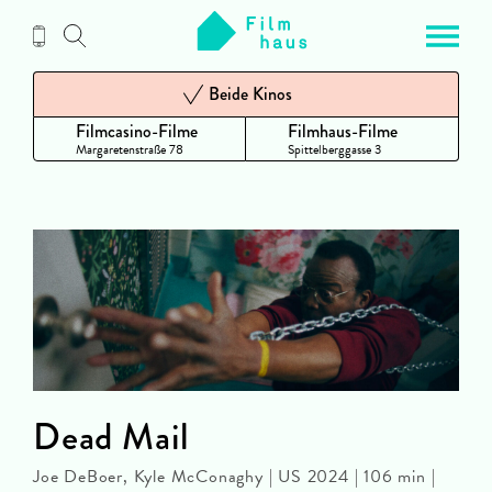
Zum
Inhalt
Beide Kinos
Filmcasino-Filme
Filmhaus-Filme
Margaretenstraße 78
Spittelberggasse 3
Dead Mail
Joe DeBoer, Kyle McConaghy | US 2024 | 106 min |