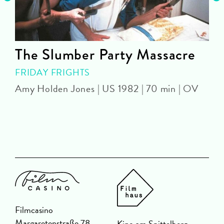
The Slumber Party Massacre
FRIDAY FRIGHTS
Amy Holden Jones | US 1982 | 70 min | OV
Z
Filmcasino
Margaretenstraße 78
Kino am Spittelberg