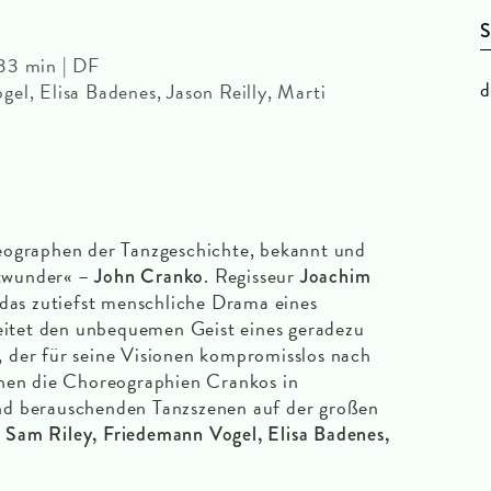
S
33 min | DF
d
el, Elisa Badenes, Jason Reilly, Marti
eographen der Tanzgeschichte, bekannt und
ettwunder« –
. Regisseur
John Cranko
Joachim
 das zutiefst menschliche Drama eines
leitet den unbequemen Geist eines geradezu
 der für seine Visionen kompromisslos nach
chen die Choreographien Crankos in
nd berauschenden Tanzszenen auf der großen
t
Sam Riley, Friedemann Vogel, Elisa Badenes,