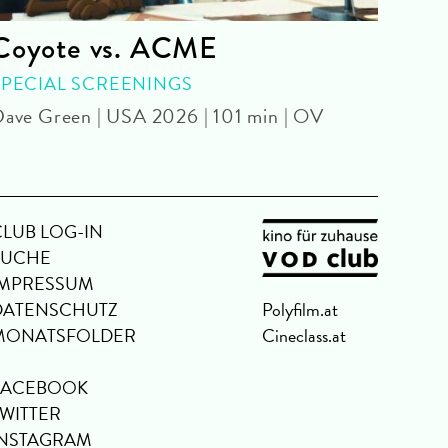
Coyote vs. ACME
Tic
SPECIAL SCREENINGS
KIN
ave Green | USA 2026 | 101 min | OV
Jean-
CLUB LOG-IN
SUCHE
IMPRESSUM
DATENSCHUTZ
Polyfilm.at
MONATSFOLDER
Cineclass.at
FACEBOOK
TWITTER
INSTAGRAM