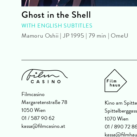
Ghost in the Shell
WITH ENGLISH SUBTITLES
OmU
Mamoru Oshii | JP 1995 | 79 min | OmeU
Filmcasino
Margaretenstraße 78
Kino am Spitte
1050 Wien
Spittelberggas
01 / 587 90 62
1070 Wien
kassa@filmcasino.at
01 / 890 72 8
kassa@filmhau