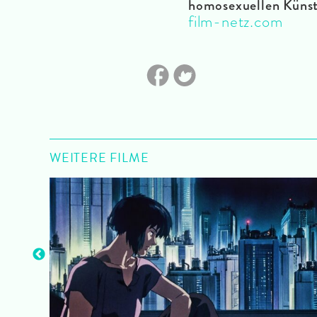
homosexuellen Künst
film-netz.com
WEITERE FILME