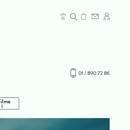
01 / 890 72 86
Filme
 3