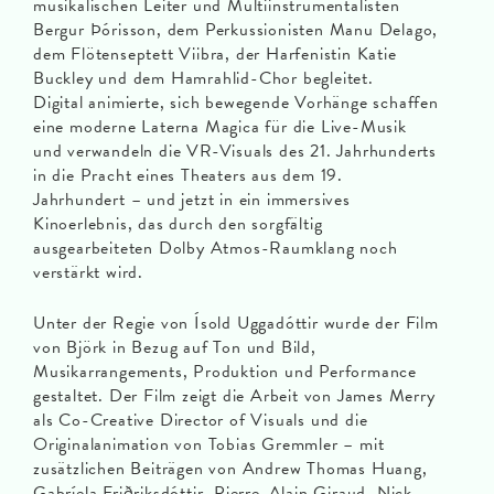
musikalischen Leiter und Multiinstrumentalisten
Bergur Þórisson, dem Perkussionisten Manu Delago,
dem Flötenseptett Viibra, der Harfenistin Katie
Buckley und dem Hamrahlid-Chor begleitet.
Digital animierte, sich bewegende Vorhänge schaffen
eine moderne Laterna Magica für die Live-Musik
und verwandeln die VR-Visuals des 21. Jahrhunderts
in die Pracht eines Theaters aus dem 19.
Jahrhundert – und jetzt in ein immersives
Kinoerlebnis, das durch den sorgfältig
ausgearbeiteten Dolby Atmos-Raumklang noch
verstärkt wird.
Unter der Regie von Ísold Uggadóttir wurde der Film
von Björk in Bezug auf Ton und Bild,
Musikarrangements, Produktion und Performance
gestaltet. Der Film zeigt die Arbeit von James Merry
als Co-Creative Director of Visuals und die
Originalanimation von Tobias Gremmler – mit
zusätzlichen Beiträgen von Andrew Thomas Huang,
Gabríela Friðriksdóttir, Pierre-Alain Giraud, Nick