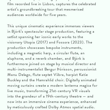
film recorded live in Lisbon, captures the celebrated
artist’s groundbreaking tour that mesmerised
audiences worldwide for five years.
This unique cinematic experience immerses viewers
in Björk’s spectacular stage production, featuring a
setlist spanning her iconic early works to the
visionary Utopia (2017) and Fossora (2023). The
production showcases bespoke instruments,
including a magnetic harp, a circular flute, an
aluphone, and a reverb chamber, and Björk is
furthermore joined on stage by musical director and
multi-instrumentalist Bergur Þórisson, percussionist
Manu Delago, flute septet Viibra, harpist Katie
Buckley and the Hamrahlid choir. Digitally animated
moving curtains create a modern lanterna magica for
live music, transforming 21st-century VR visuals
into the grandeur of a 19th-century theatre — and
now into an immersive cinema experience, enhanced
by meticulously crafted Dolby Atmos spatial audio.