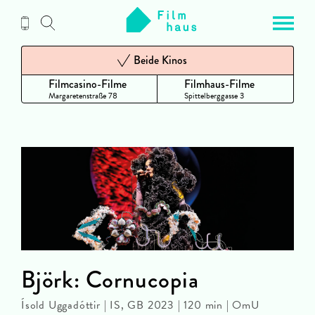
Zum
Inhalt
Beide Kinos
Filmcasino-Filme
Filmhaus-Filme
Margaretenstraße 78
Spittelberggasse 3
Björk: Cornucopia
Ísold Uggadóttir | IS, GB 2023 | 120 min | OmU