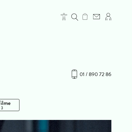
01 / 890 72 86
Filme
 3