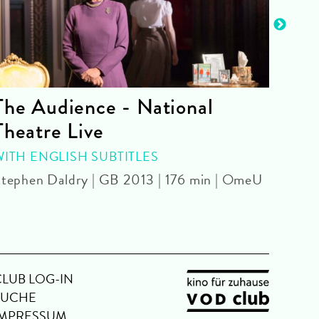
The Audience - National
La 
Theatre Live
CINE
Yoel 
WITH ENGLISH SUBTITLES
tephen Daldry | GB 2013 | 176 min | OmeU
CLUB LOG-IN
SUCHE
IMPRESSUM