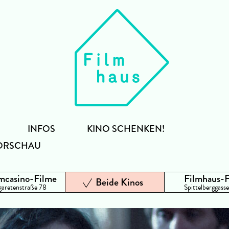
INFOS
KINO SCHENKEN!
ORSCHAU
mcasino-Filme
Filmhaus-
Beide Kinos
aretenstraße 78
Spittelberggasse