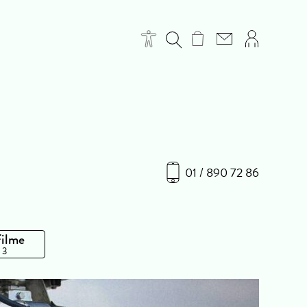
01 / 890 72 86
Filme
 3