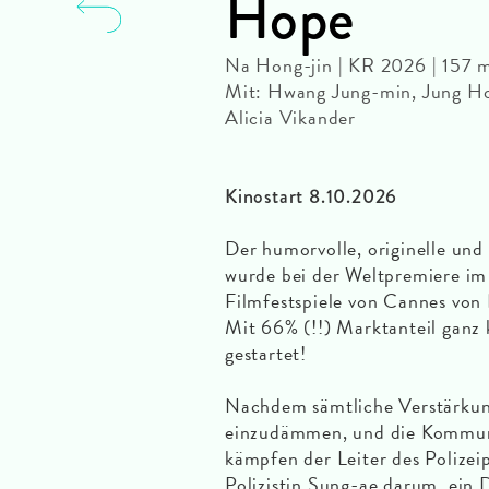
Hope
Na Hong-jin | KR 2026 | 157 
Mit: Hwang Jung-min, Jung Ho-
Alicia Vikander
Kinostart 8.10.2026
Der humorvolle, originelle un
wurde bei der Weltpremiere im
Filmfestspiele von Cannes von
Mit 66% (!!) Marktanteil ganz k
gestartet!
Nachdem sämtliche Verstärkun
einzudämmen, und die Kommuni
kämpfen der Leiter des Polize
Polizistin Sung-ae darum, ein 