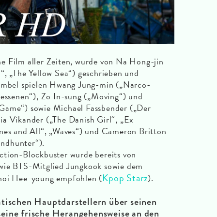
e Film aller Zeiten, wurde von Na Hong-jin
“, „The Yellow Sea“) geschrieben und
sembel spielen Hwang Jung-min („Narco-
sessenen“), Zo In-sung („Moving“) und
 Game“) sowie Michael Fassbender („Der
icia Vikander („The Danish Girl“, „Ex
ones and All“, „Waves“) und Cameron Britton
ndhunter“).
ction-Blockbuster wurde bereits von
 wie BTS-Mitglied Jungkook sowie dem
Kpop Starz
Choi Hee-young empfohlen (
).
tischen Hauptdarstellern über seinen
eine frische Herangehensweise an den