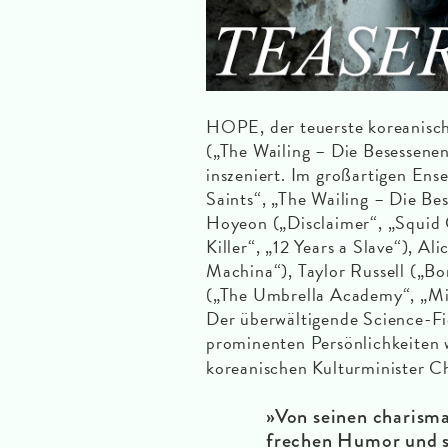
HOPE, der teuerste koreanisch
(„The Wailing – Die Besessenen
inszeniert. Im großartigen En
Saints“, „The Wailing – Die Be
Hoyeon („Disclaimer“, „Squid
Killer“, „12 Years a Slave“), Al
Machina“), Taylor Russell („B
(„The Umbrella Academy“, „Mi
Der überwältigende Science-Fi
prominenten Persönlichkeiten
koreanischen Kulturminister 
»Von seinen charisma
frechen Humor und s