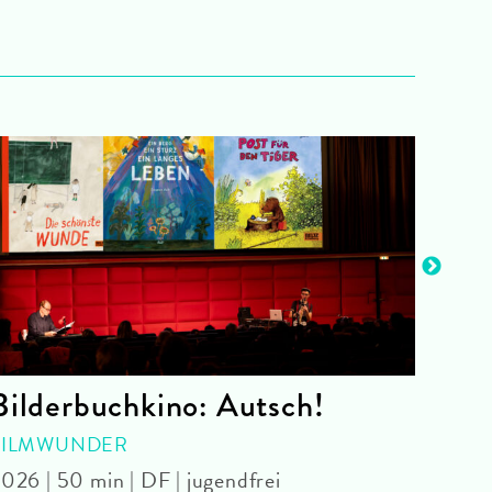
Bilderbuchkino: Autsch!
Bar
FILMWUNDER
FRID
026 | 50 min | DF | jugendfrei
Zach 