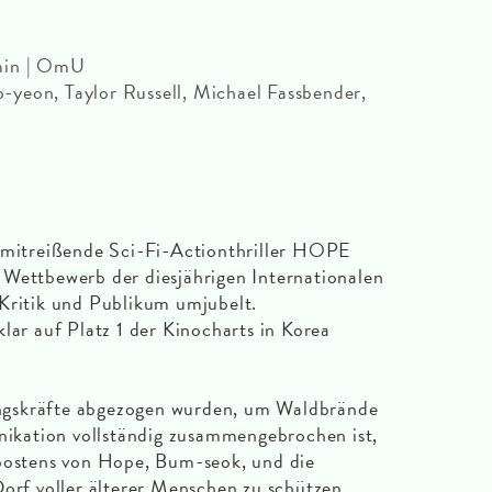
min | OmU
yeon, Taylor Russell, Michael Fassbender,
d mitreißende Sci-Fi-Actionthriller HOPE
 Wettbewerb der diesjährigen Internationalen
 Kritik und Publikum umjubelt.
lar auf Platz 1 der Kinocharts in Korea
gskräfte abgezogen wurden, um Waldbrände
kation vollständig zusammengebrochen ist,
ipostens von Hope, Bum-seok, und die
Dorf voller älterer Menschen zu schützen.