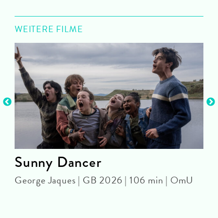
WEITERE FILME
Sunny Dancer
George Jaques | GB 2026 | 106 min | OmU
S