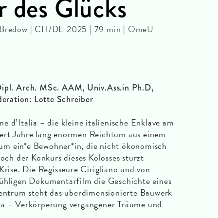
r des Glücks
n Bredow | CH/DE 2025 | 79 min | OmeU
ipl. Arch. MSc. AAM, Univ.Ass.in Ph.D,
ration: Lotte Schreiber
 d’Italia – die kleine italienische Enklave am
ert Jahre lang enormen Reichtum aus einem
um ein*e Bewohner*in, die nicht ökonomisch
Doch der Konkurs dieses Kolosses stürzt
Krise. Die Regisseure Cirigliano und von
fühligen Dokumentarfilm die Geschichte eines
Zentrum steht das überdimensionierte Bauwerk
ta – Verkörperung vergangener Träume und