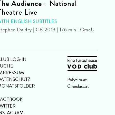
The Audience - National
La 
Theatre Live
CINE
Yoel 
WITH ENGLISH SUBTITLES
tephen Daldry | GB 2013 | 176 min | OmeU
CLUB LOG-IN
SUCHE
IMPRESSUM
DATENSCHUTZ
Polyfilm.at
MONATSFOLDER
Cineclass.at
FACEBOOK
TWITTER
INSTAGRAM