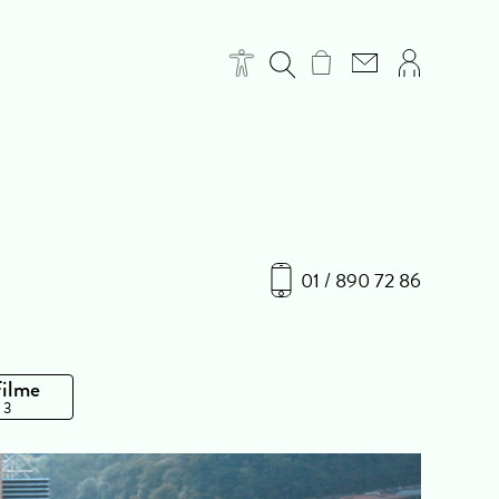
01 / 890 72 86
Filme
 3