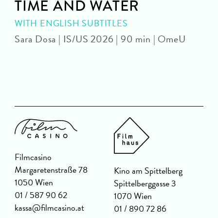
TIME AND WATER
WITH ENGLISH SUBTITLES
Sara Dosa | IS/US 2026 | 90 min | OmeU
P
Filmcasino
Margaretenstraße 78
Kino am Spittelberg
1050 Wien
Spittelberggasse 3
01 / 587 90 62
1070 Wien
kassa@filmcasino.at
01 / 890 72 86