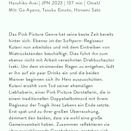
Haruhiko Arai | JPN 2023 | 137 min | OmeU
Mit: Go Ayano, Tasuku Emoto, Honami Sato
Das Pink Picture Genre hat seine beste Zeit bereits
hinter sich. Ebenso ist der Softporn-Regisseur
Kutani nun arbeitslos und mit dem Eintreiben von
Mietrückständen beschäftigt. Dies führt ihn zum
ebenso nicht mit Arbeit verwöhnten Drehbuchautor
Iseki. Um dem strömenden Regen zu entgehen, lädt
er ihn auf ein paar Drinks ein und die beiden
Männer beginnen sich ihr Herz auszuschütten.
Kutani erzählt vom Tod seiner ehemaligen
Liebhaberin, einer Pink Picture Darstellerin, die in
einem traditionellen Doppelselbstmord mit ihrem
Regisseur der Tragik ihres Lebens ein Ende setzte.
Erst spät und zu ihrer großen Überraschung,
dämmert den beiden, dass sie wohl eine große
Gemeinsamkeit haben. Zusammen reflektieren sie
über zurückliegende Geschehnisse, gestehen sich