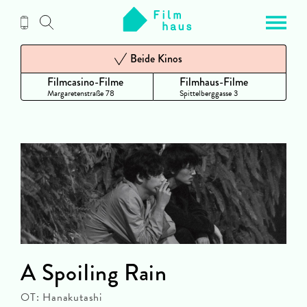
Zum
Inhalt
Beide Kinos
Filmcasino-Filme
Filmhaus-Filme
Margaretenstraße 78
Spittelberggasse 3
A Spoiling Rain
OT: Hanakutashi