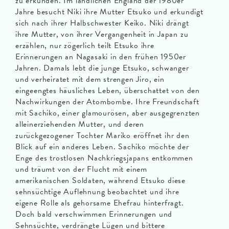
zu erkunden. Im ländlichen England der 1980er
Jahre besucht Niki ihre Mutter Etsuko und erkundigt
sich nach ihrer Halbschwester Keiko. Niki drängt
ihre Mutter, von ihrer Vergangenheit in Japan zu
erzählen, nur zögerlich teilt Etsuko ihre
Erinnerungen an Nagasaki in den frühen 1950er
Jahren. Damals lebt die junge Etsuko, schwanger
und verheiratet mit dem strengen Jiro, ein
eingeengtes häusliches Leben, überschattet von den
Nachwirkungen der Atombombe. Ihre Freundschaft
mit Sachiko, einer glamourösen, aber ausgegrenzten
alleinerziehenden Mutter, und deren
zurückgezogener Tochter Mariko eröffnet ihr den
Blick auf ein anderes Leben. Sachiko möchte der
Enge des trostlosen Nachkriegsjapans entkommen
und träumt von der Flucht mit einem
amerikanischen Soldaten, während Etsuko diese
sehnsüchtige Auflehnung beobachtet und ihre
eigene Rolle als gehorsame Ehefrau hinterfragt.
Doch bald verschwimmen Erinnerungen und
Sehnsüchte, verdrängte Lügen und bittere