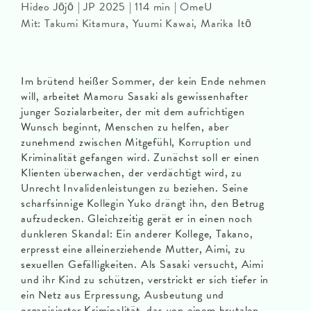
Hideo Jōjō | JP 2025 | 114 min | OmeU
Mit: Takumi Kitamura, Yuumi Kawai, Marika Itō
Im brütend heißer Sommer, der kein Ende nehmen
will, arbeitet Mamoru Sasaki als gewissenhafter
junger Sozialarbeiter, der mit dem aufrichtigen
Wunsch beginnt, Menschen zu helfen, aber
zunehmend zwischen Mitgefühl, Korruption und
Kriminalität gefangen wird. Zunächst soll er einen
Klienten überwachen, der verdächtigt wird, zu
Unrecht Invalidenleistungen zu beziehen. Seine
scharfsinnige Kollegin Yuko drängt ihn, den Betrug
aufzudecken. Gleichzeitig gerät er in einen noch
dunkleren Skandal: Ein anderer Kollege, Takano,
erpresst eine alleinerziehende Mutter, Aimi, zu
sexuellen Gefälligkeiten. Als Sasaki versucht, Aimi
und ihr Kind zu schützen, verstrickt er sich tiefer in
ein Netz aus Erpressung, Ausbeutung und
organisierter Kriminalität, das von einem brutalen