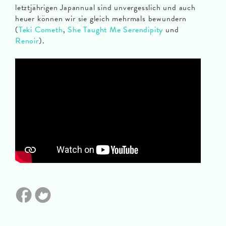
letztjährigen Japannual sind unvergesslich und auch
heuer können wir sie gleich mehrmals bewundern
(
Teki Cometh
,
She Taught Me Serendipity
und
Renoir
).