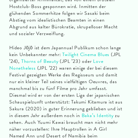
Hostclub-Boss gesponnen wird. Inmitten der
glühenden Sommerhitze folgen wir Sasaki beim
Abstieg vom idealistischen Beamten in einen
Abgrund aus kalter Bürokratie, skrupelloser Macht
und sozialer Verzweiflung.
Hideo Jōjō ist dem Japannual Publikum schon lange
kein Unbekannter mehr:
Twilight Cinema Blues
(JPL
’24),
Thorns of Beauty
(JPL ’23) oder
Love
Nonetheless
(JPL ’22) waren einige der bei diesem
Festival gezeigten Werke des Regisseurs und damit
nur ein kleiner Teil seines vielfältigen Oeuvres, das
manchmal bis zu fünf Filme pro Jahr umfasst.
Diesmal wird er von der ersten Liga der japanischen
Schauspielzunft unterstützt: Takumi Kitamura ist aus
Sakura (2020) in guter Erinnerung geblieben und ist
in diesem Jahr außerdem noch in
Baka’s Identity
zu
sehen. Auch Yuumi Kawai braucht man nicht mehr
näher vorzustellen: Ihre Hauptrollen in A Girl
Named Ann und Desert of Namibia beim