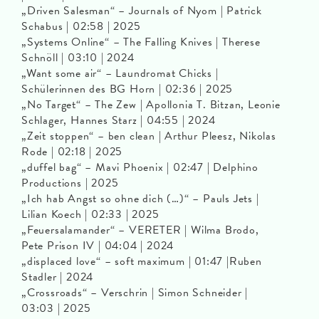
„Driven Salesman“ – Journals of Nyom | Patrick
Schabus | 02:58 | 2025
„Systems Online“ – The Falling Knives | Therese
Schnöll | 03:10 | 2024
„Want some air“ – Laundromat Chicks |
Schülerinnen des BG Horn | 02:36 | 2025
„No Target“ – The Zew | Apollonia T. Bitzan, Leonie
Schlager, Hannes Starz | 04:55 | 2024
„Zeit stoppen“ – ben clean | Arthur Pleesz, Nikolas
Rode | 02:18 | 2025
„duffel bag“ – Mavi Phoenix | 02:47 | Delphino
Productions | 2025
„Ich hab Angst so ohne dich (…)“ – Pauls Jets |
Lilian Koech | 02:33 | 2025
„Feuersalamander“ – VERETER | Wilma Brodo,
Pete Prison IV | 04:04 | 2024
„displaced love“ – soft maximum | 01:47 |Ruben
Stadler | 2024
„Crossroads“ – Verschrin | Simon Schneider |
03:03 | 2025