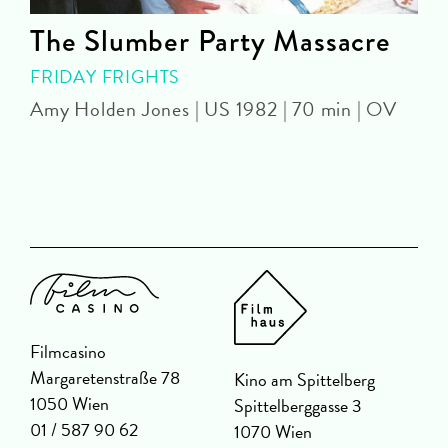
The Slumber Party Massacre
FRIDAY FRIGHTS
Amy Holden Jones | US 1982 | 70 min | OV
Z
Filmcasino
Margaretenstraße 78
Kino am Spittelberg
1050 Wien
Spittelberggasse 3
01 / 587 90 62
1070 Wien