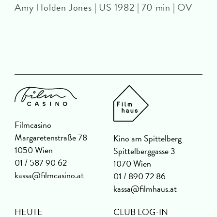
Amy Holden Jones | US 1982 | 70 min | OV
Z
U
Filmcasino
Margaretenstraße 78
Kino am Spittelberg
1050 Wien
Spittelberggasse 3
01 / 587 90 62
1070 Wien
kassa@filmcasino.at
01 / 890 72 86
kassa@filmhaus.at
HEUTE
CLUB LOG-IN