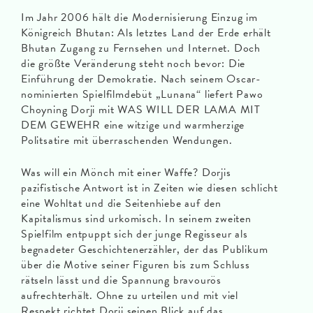
Im Jahr 2006 hält die Modernisierung Einzug im
Königreich Bhutan: Als letztes Land der Erde erhält
Bhutan Zugang zu Fernsehen und Internet. Doch
die größte Veränderung steht noch bevor: Die
Einführung der Demokratie. Nach seinem Oscar-
nominierten Spielfilmdebüt „Lunana“ liefert Pawo
Choyning Dorji mit WAS WILL DER LAMA MIT
DEM GEWEHR eine witzige und warmherzige
Politsatire mit überraschenden Wendungen.
Was will ein Mönch mit einer Waffe? Dorjis
pazifistische Antwort ist in Zeiten wie diesen schlicht
eine Wohltat und die Seitenhiebe auf den
Kapitalismus sind urkomisch. In seinem zweiten
Spielfilm entpuppt sich der junge Regisseur als
begnadeter Geschichtenerzähler, der das Publikum
über die Motive seiner Figuren bis zum Schluss
rätseln lässt und die Spannung bravourös
aufrechterhält. Ohne zu urteilen und mit viel
Respekt richtet Dorji seinen Blick auf das