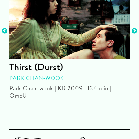
Thirst (Durst)
PARK CHAN-WOOK
Park Chan-wook | KR 2009 | 134 min |
OmeU
J
U