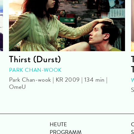
Thirst (Durst)
PARK CHAN-WOOK
Park Chan-wook | KR 2009 | 134 min |
OmeU
S
HEUTE
PROGRAMM