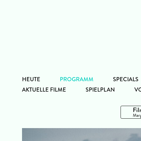
Zum
Inhalt
HEUTE
PROGRAMM
SPECIALS
AKTUELLE FILME
SPIELPLAN
V
Fil
Marg