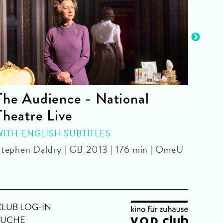
The Audience - National
La 
Theatre Live
CINE
Yoel 
WITH ENGLISH SUBTITLES
tephen Daldry | GB 2013 | 176 min | OmeU
CLUB LOG-IN
SUCHE