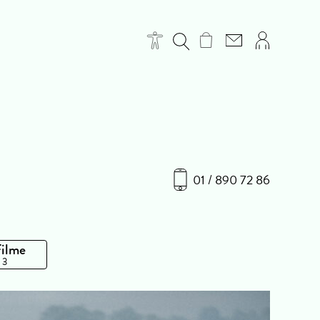
01 / 890 72 86
Filme
 3