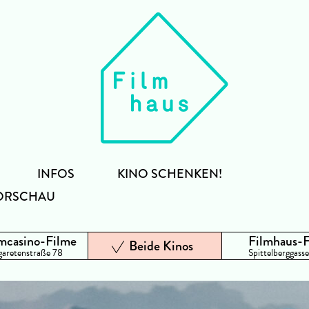
INFOS
KINO SCHENKEN!
ORSCHAU
mcasino-Filme
Filmhaus-
Beide Kinos
aretenstraße 78
Spittelberggasse