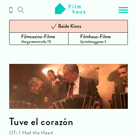
Zum
Inhalt
Beide Kinos
Filmcasino-Filme
Filmhaus-Filme
Margaretenstraße 78
Spittelberggasse 3
Tuve el corazón
OT: I Had the Heart