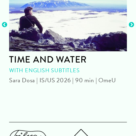
TIME AND WATER
WITH ENGLISH SUBTITLES
Sara Dosa | IS/US 2026 | 90 min | OmeU
P