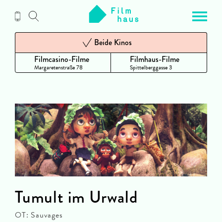
Zum
Inhalt
Beide Kinos
Filmcasino-Filme
Filmhaus-Filme
Margaretenstraße 78
Spittelberggasse 3
Tumult im Urwald
OT: Sauvages