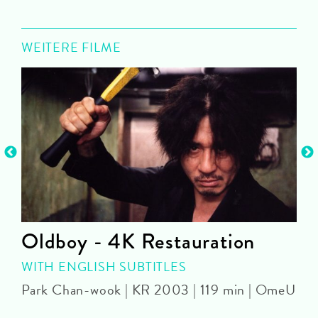
WEITERE FILME
Oldboy - 4K Restauration
WITH ENGLISH SUBTITLES
Park Chan-wook | KR 2003 | 119 min | OmeU
J
1