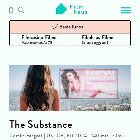
Zum
Inhalt
Beide Kinos
Filmcasino-Filme
Filmhaus-Filme
Margaretenstraße 78
Spittelberggasse 3
The Substance
Coralie Fargeat | US, GB, FR 2024 | 140 min | OmU