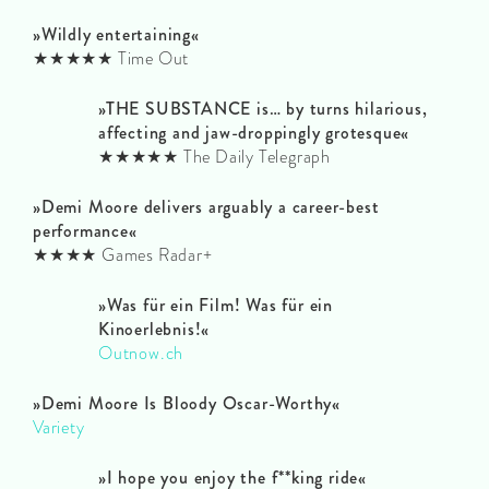
»Wildly entertaining
«
★★★★★ Time Out
»THE SUBSTANCE is… by turns hilarious,
affecting and jaw-droppingly grotesque
«
★★★★★ The Daily Telegraph
»Demi Moore delivers arguably a career-best
performance
«
★★★★ Games Radar+
»Was für ein Film! Was für ein
Kinoerlebnis!«
Outnow.ch
»Demi Moore Is Bloody Oscar-Worthy«
Variety
»I hope you enjoy the f**king ride«