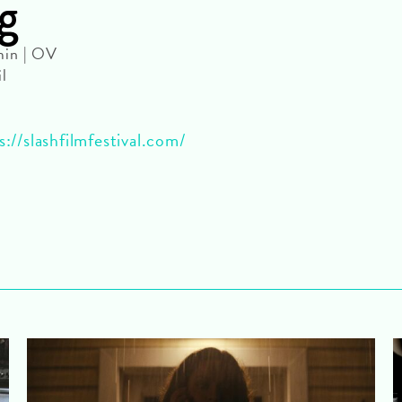
g
min | OV
l
s://slashfilmfestival.com/