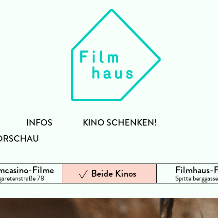
INFOS
KINO SCHENKEN!
ORSCHAU
mcasino-Filme
Filmhaus-
Beide Kinos
aretenstraße 78
Spittelberggasse