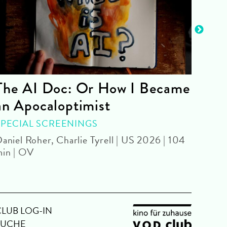
The AI Doc: Or How I Became
The
an Apocaloptimist
SPEC
Béla 
SPECIAL SCREENINGS
aniel Roher, Charlie Tyrell | US 2026 | 104
in | OV
CLUB LOG-IN
SUCHE