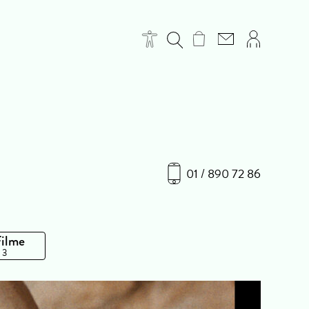
01 / 890 72 86
Filme
 3