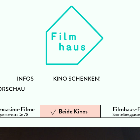
INFOS
KINO SCHENKEN!
ORSCHAU
mcasino-Filme
Filmhaus-
Beide Kinos
aretenstraße 78
Spittelberggasse