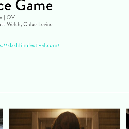
ice Game
in | OV
tt Welch, Chloë Levine
s://slashfilmfestival.com/