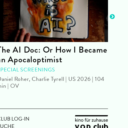
The AI Doc: Or How I Became
The
an Apocaloptimist
SPEC
Béla 
SPECIAL SCREENINGS
aniel Roher, Charlie Tyrell | US 2026 | 104
in | OV
CLUB LOG-IN
SUCHE