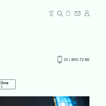
01 / 890 72 86
Filme
 3