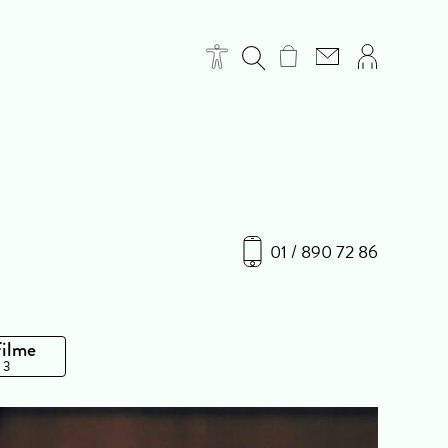
01 / 890 72 86
Filme
 3