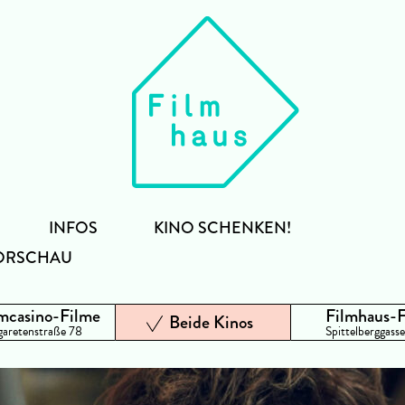
INFOS
KINO SCHENKEN!
ORSCHAU
mcasino-Filme
Filmhaus-
Beide Kinos
aretenstraße 78
Spittelberggasse