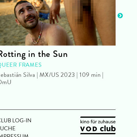
Rotting in the Sun
Auf
QUEER FRAMES
KIN
ebastián Silva | MX/US 2023 | 109 min |
Mathi
OmU
CLUB LOG-IN
SUCHE
IMPRESSUM