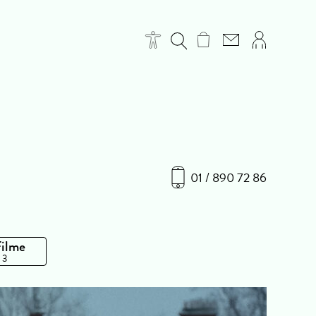
01 / 890 72 86
Filme
 3