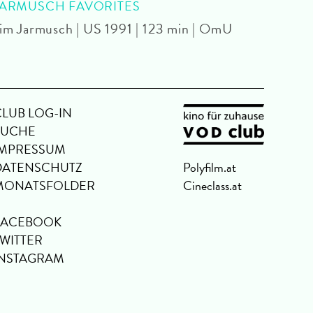
JARMUSCH FAVORITES
2026 
im Jarmusch | US 1991 | 123 min | OmU
CLUB LOG-IN
SUCHE
IMPRESSUM
DATENSCHUTZ
Polyfilm.at
MONATSFOLDER
Cineclass.at
FACEBOOK
TWITTER
INSTAGRAM