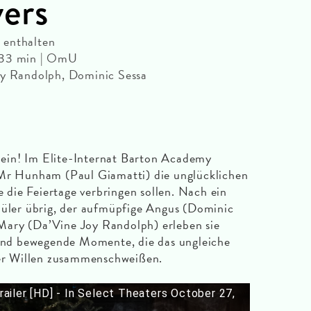
ers
 enthalten
133 min | OmU
oy Randolph, Dominic Sessa
ein! Im Elite-Internat Barton Academy
 Mr Hunham (Paul Giamatti) die unglücklichen
ie die Feiertage verbringen sollen. Nach ein
hüler übrig, der aufmüpfige Angus (Dominic
ary (Da’Vine Joy Randolph) erleben sie
e und bewegende Momente, die das ungleiche
ider Willen zusammenschweißen.
iler [HD] - In Select Theaters October 27,