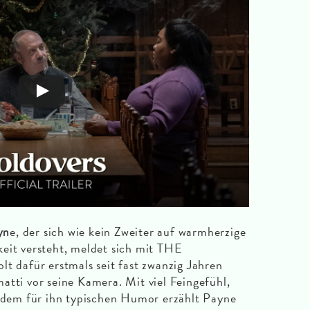
e, der sich wie kein Zweiter auf warmherzige
yn
eit versteht, meldet sich mit THE
dafür erstmals seit fast zwanzig Jahren
atti vor seine Kamera. Mit viel Feingefühl,
em für ihn typischen Humor erzählt Payne