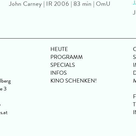
John Carney | IR 2006 | 83 min | OmU
J
HEUTE
PROGRAMM
SPECIALS
INFOS
lberg
KINO SCHENKEN!
se 3
6
s.at