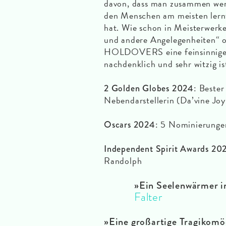
davon, dass man zusammen weni
den Menschen am meisten lern
hat. Wie schon in Meisterwerk
und andere Angelegenheiten“ o
HOLDOVERS eine feinsinnige G
nachdenklich und sehr witzig is
: Bester
2 Golden Globes 2024
Nebendarstellerin (Da’vine Jo
: 5 Nominierungen
Oscars 2024
Independent Spirit Awards 20
Randolph
»Ein Seelenwärmer i
Falter
»Eine großartige Tragikomö