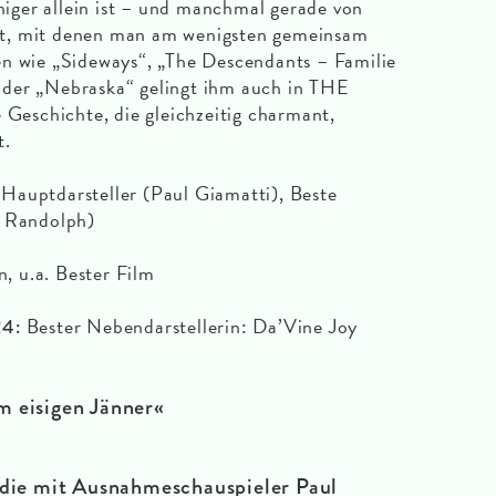
ger allein ist – und manchmal gerade von
t, mit denen man am wenigsten gemeinsam
en wie „Sideways“, „The Descendants – Familie
der „Nebraska“ gelingt ihm auch in THE
eschichte, die gleichzeitig charmant,
t.
 Hauptdarsteller (Paul Giamatti), Beste
y Randolph)
, u.a. Bester Film
Bester Nebendarstellerin: Da’Vine Joy
24:
m eisigen Jänner
«
die mit Ausnahmeschauspieler Paul