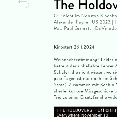
The Holdov
OT: nicht im Nonstop Kinoabo
Alexander Payne | US 2023 | 
Mit: Paul Giamatti, Da'Vine J
Kinostart 26.1.2024
Weihnachtsstimmung? Leider n
betreut der unbeliebte Lehrer
Schüler, die nicht wissen, wo s
paar Tagen ist nur noch ein Sc
Sessa). Zusammen mit Köchin M
allerlei kuriose Missgeschick
Trio zu einer Ersatzfamilie w
THE HOLDOVERS – Official Tra
Everywhere November 10