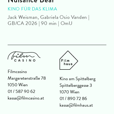
KINO FÜR DAS KLIMA
Jack Weisman, Gabriela Osio Vanden |
J
GB/CA 2026 | 90 min | OmU
Filmcasino
Margaretenstraße 78
Kino am Spittelberg
1050 Wien
Spittelberggasse 3
01 / 587 90 62
1070 Wien
kassa@filmcasino.at
01 / 890 72 86
kassa@filmhaus.at