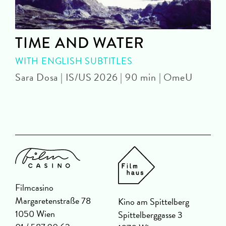
TIME AND WATER
WITH ENGLISH SUBTITLES
Sara Dosa | IS/US 2026 | 90 min | OmeU
P
Filmcasino
Margaretenstraße 78
Kino am Spittelberg
1050 Wien
Spittelberggasse 3