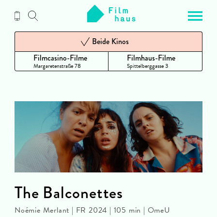
Zum
Inhalt
Beide Kinos
Filmcasino-Filme
Filmhaus-Filme
Margaretenstraße 78
Spittelberggasse 3
The Balconettes
Noémie Merlant | FR 2024 | 105 min | OmeU