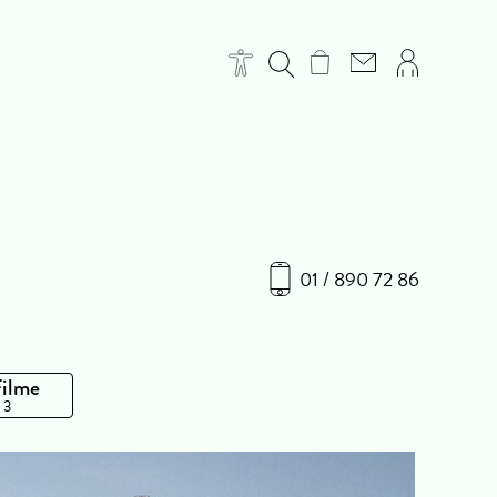
01 / 890 72 86
Filme
 3