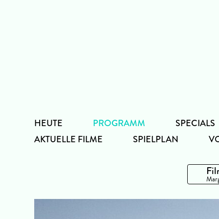
Zum
Inhalt
HEUTE
PROGRAMM
SPECIALS
AKTUELLE FILME
SPIELPLAN
V
Fil
Marg