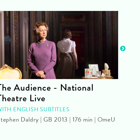
The Audience - National
La 
Theatre Live
CINE
Yoel 
WITH ENGLISH SUBTITLES
tephen Daldry | GB 2013 | 176 min | OmeU