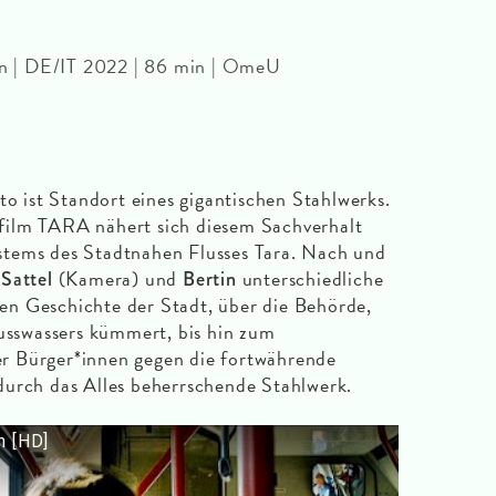
tin | DE/IT 2022 | 86 min | OmeU
to ist Standort eines gigantischen Stahlwerks.
film TARA nähert sich diesem Sachverhalt
tems des Stadtnahen Flusses Tara. Nach und
o
(Kamera) und
unterschiedliche
Sattel
Bertin
n Geschichte der Stadt, über die Behörde,
lusswassers kümmert, bis hin zum
r Bürger*innen gegen die fortwährende
durch das Alles beherrschende Stahlwerk.
n [HD]