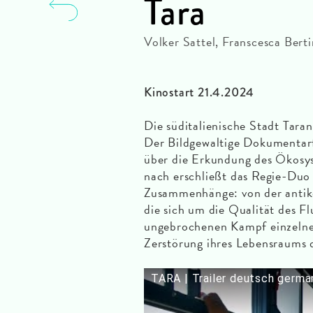
Tara
Volker Sattel, Franscesca Ber
Kinostart 21.4.2024
Die süditalienische Stadt Taran
Der Bildgewaltige Dokumentar
über die Erkundung des Ökosys
nach erschließt das Regie-Du
Zusammenhänge: von der antike
die sich um die Qualität des F
ungebrochenen Kampf einzelne
Zerstörung ihres Lebensraums 
TARA | Trailer deutsch germa