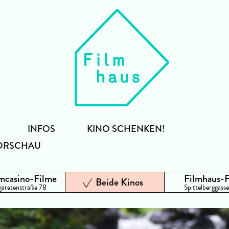
INFOS
KINO SCHENKEN!
ORSCHAU
mcasino-Filme
Filmhaus-
Beide Kinos
aretenstraße 78
Spittelberggasse