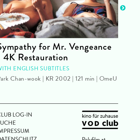
Sympathy for Mr. Vengeance
Old
- 4K Restauration
WITH
Park 
WITH ENGLISH SUBTITLES
ark Chan-wook | KR 2002 | 121 min | OmeU
CLUB LOG-IN
SUCHE
IMPRESSUM
DATENSCHUTZ
Polyfilm.at