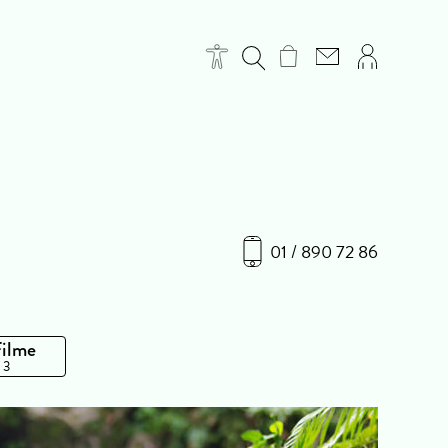
01 / 890 72 86
Filme
 3