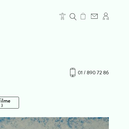
01 / 890 72 86
Filme
 3