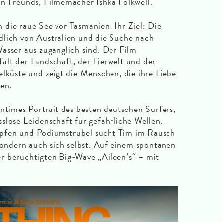
en Freunds, Filmemacher Ishka Folkwell.
in die raue See vor Tasmanien. Ihr Ziel: Die
dlich von Australien und die Suche nach
asser aus zugänglich sind. Der Film
lfalt der Landschaft, der Tierwelt und der
elküste und zeigt die Menschen, die ihre Liebe
len.
imes Portrait des besten deutschen Surfers,
slose Leidenschaft für gefährliche Wellen.
pfen und Podiumstrubel sucht Tim im Rausch
 sondern auch sich selbst. Auf einem spontanen
 der berüchtigten Big-Wave „Aileen’s“ – mit