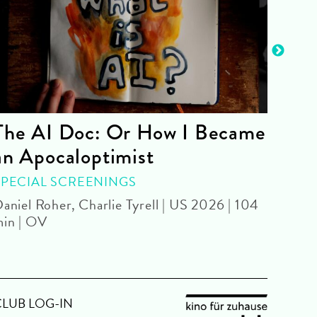
The AI Doc: Or How I Became
The
an Apocaloptimist
SPEC
Béla 
SPECIAL SCREENINGS
aniel Roher, Charlie Tyrell | US 2026 | 104
in | OV
CLUB LOG-IN