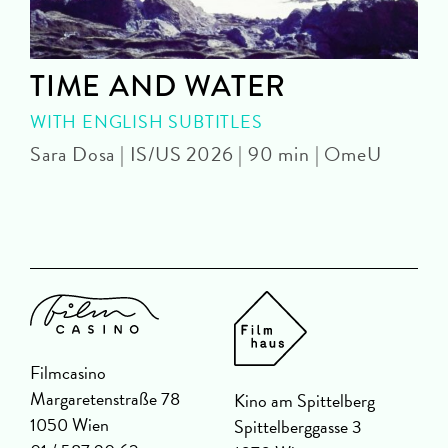
TIME AND WATER
WITH ENGLISH SUBTITLES
Sara Dosa | IS/US 2026 | 90 min | OmeU
P
Filmcasino
Margaretenstraße 78
Kino am Spittelberg
1050 Wien
Spittelberggasse 3