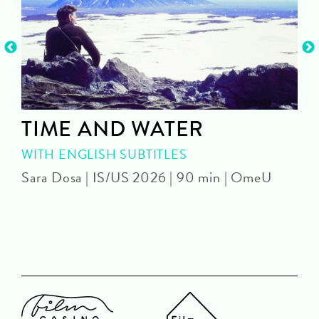
TIME AND WATER
WITH ENGLISH SUBTITLES
Sara Dosa | IS/US 2026 | 90 min | OmeU
P