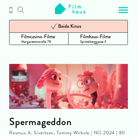
Zum
Inhalt
Beide Kinos
Filmcasino-Filme
Filmhaus-Filme
Margaretenstraße 78
Spittelberggasse 3
Spermageddon
Rasmus A. Sivertsen, Tommy Wirkola | NO 2024 | 80