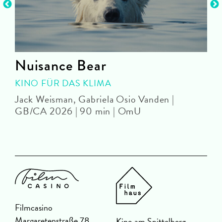
Nuisance Bear
KINO FÜR DAS KLIMA
Jack Weisman, Gabriela Osio Vanden |
J
GB/CA 2026 | 90 min | OmU
Filmcasino
Margaretenstraße 78
Kino am Spittelberg