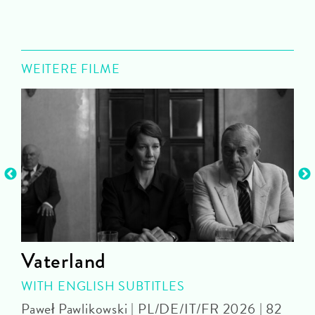
WEITERE FILME
Vaterland
WITH ENGLISH SUBTITLES
D
Paweł Pawlikowski | PL/DE/IT/FR 2026 | 82