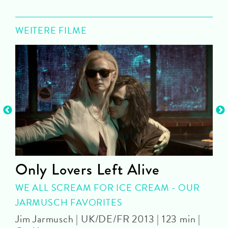
WEITERE FILME
Only Lovers Left Alive
WE ALL SCREAM FOR ICE CREAM - OUR
P
JARMUSCH FAVORITES
Jim Jarmusch | UK/DE/FR 2013 | 123 min |