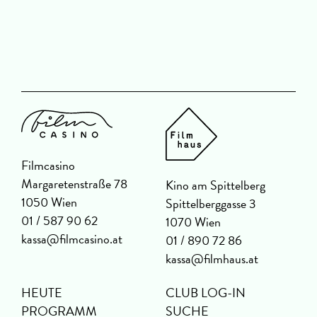
G
Filmcasino
Margaretenstraße 78
Kino am Spittelberg
1050 Wien
Spittelberggasse 3
01 / 587 90 62
1070 Wien
kassa@filmcasino.at
01 / 890 72 86
kassa@filmhaus.at
HEUTE
CLUB LOG-IN
PROGRAMM
SUCHE